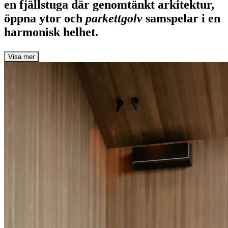
en fjällstuga
där genomtänkt arkitektur,
öppna ytor och
parkettgolv
samspelar i en
harmonisk helhet.
Visa mer