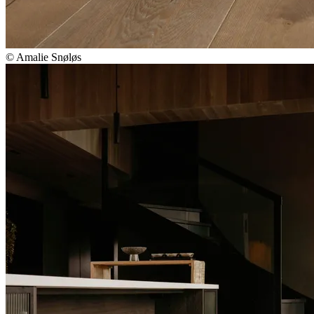
© Amalie Snøløs