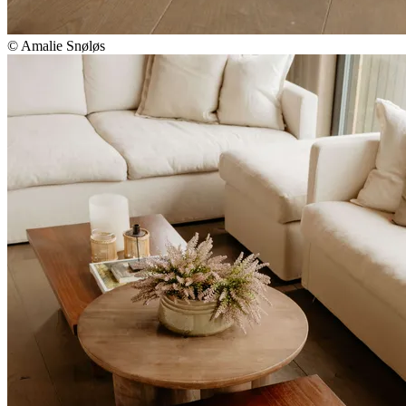
© Amalie Snøløs