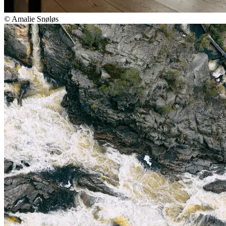
© Amalie Snøløs