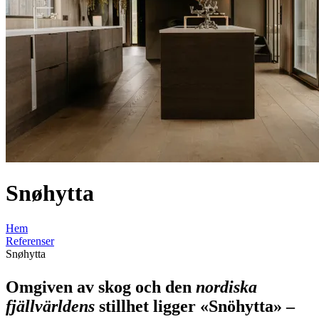
Snøhytta
Hem
Referenser
Snøhytta
Omgiven av skog och den
nordiska
fjällvärldens
stillhet ligger
«Snöhytta»
–