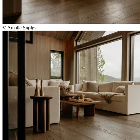
© Amalie Snøløs