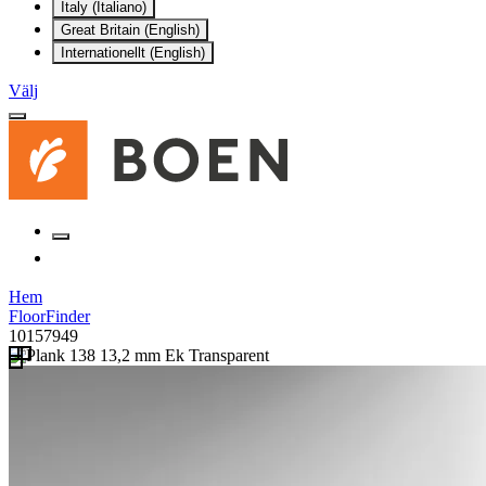
Italy (Italiano)
Great Britain (English)
Internationellt (English)
Välj
Hem
FloorFinder
10157949