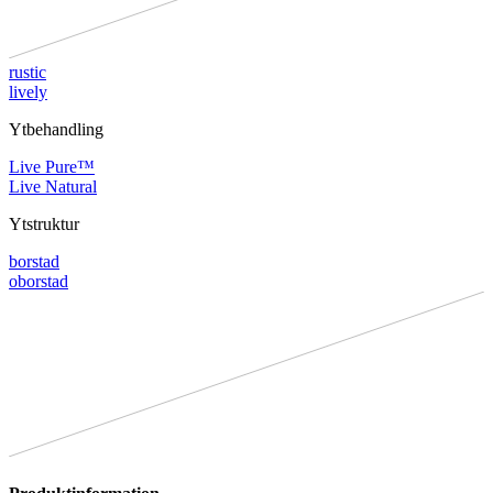
rustic
lively
Ytbehandling
Live Pure™
Live Natural
Ytstruktur
borstad
oborstad