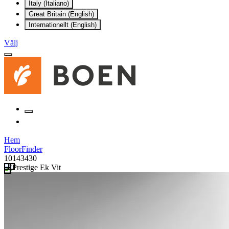
Italy (Italiano)
Great Britain (English)
Internationellt (English)
Välj
Hem
FloorFinder
10143430