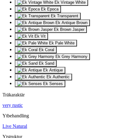
Ek Vintage White
Ek Epoca
Ek Transparent
Ek Antique Brown
Ek Brown Jasper
Ek Vit
Ek Pale White
Ek Coral
Ek Grey Harmony
Ek Sand
Ek Antique
Ek Authentic
Ek Senses
Träkaraktär
very rustic
Ytbehandling
Live Natural
Ytstruktur