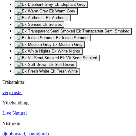
Ek Elephant Grey
Ek Warm Grey
Ek Authentic
Ek Senses
Ek Transparent Semi Smoked
Ek Indian Summer
Ek Medium Grey
Ek White Nights
Ek Vit Semi Smoked
Ek Soft Brown
Ek Fresh White
Träkaraktär
very rustic
Ytbehandling
Live Natural
Ytstruktur
djupborstad, handgjorda