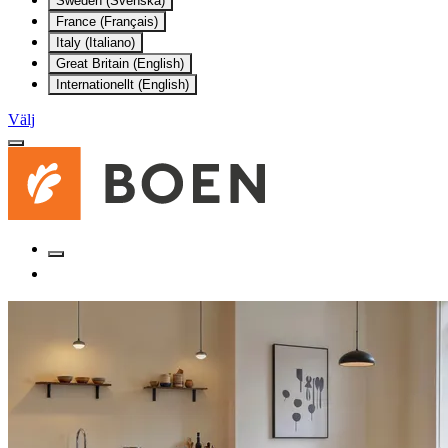
Sweden (Svenska)
France (Français)
Italy (Italiano)
Great Britain (English)
Internationellt (English)
Välj