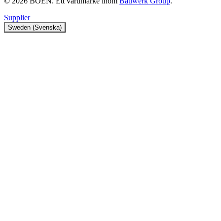
© 2026 BOEN. Ett varumärke inom
Bauwerk Group
.
Supplier
Sweden (Svenska)