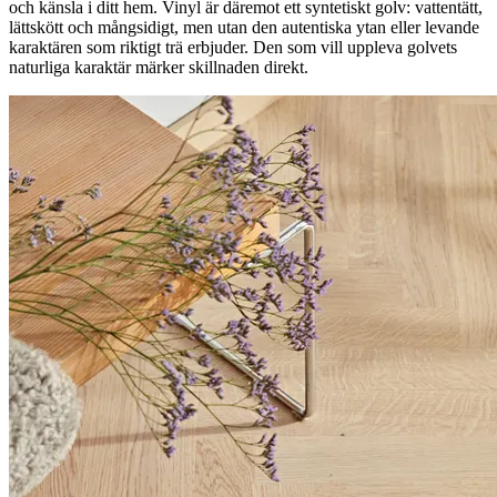
och känsla i ditt hem. Vinyl är däremot ett syntetiskt golv: vattentätt,
lättskött och mångsidigt, men utan den autentiska ytan eller levande
karaktären som riktigt trä erbjuder. Den som vill uppleva golvets
naturliga karaktär märker skillnaden direkt.