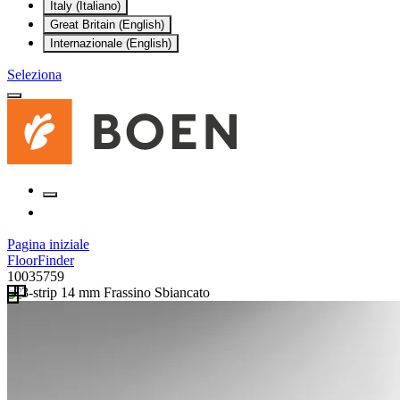
Italy (Italiano)
Great Britain (English)
Internazionale (English)
Seleziona
Pagina iniziale
FloorFinder
10035759