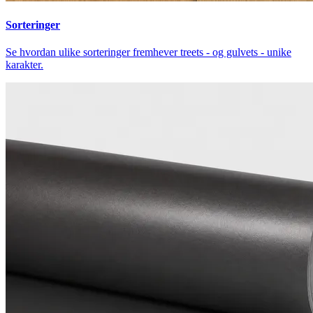
Sorteringer
Se hvordan ulike sorteringer fremhever treets - og gulvets - unike
karakter.