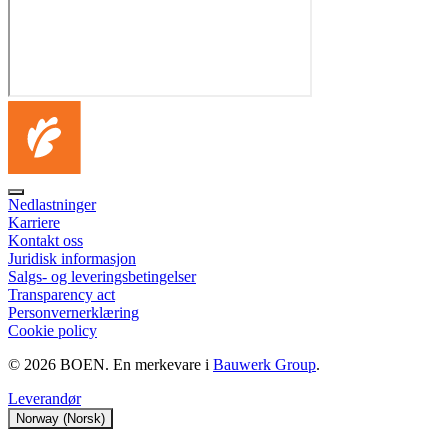
Nedlastninger
Karriere
Kontakt oss
Juridisk informasjon
Salgs‑ og leveringsbetingelser
Transparency act
Personvernerklæring
Cookie policy
© 2026 BOEN. En merkevare i
Bauwerk Group
.
Leverandør
Norway (Norsk)