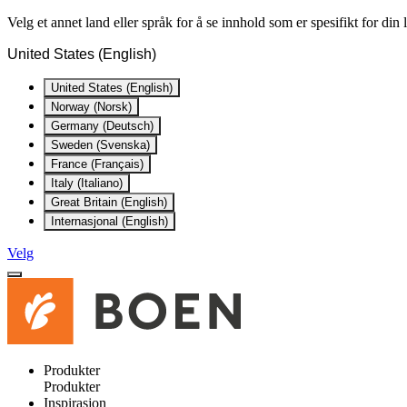
Velg et annet land eller språk for å se innhold som er spesifikt for din
United States (English)
United States (English)
Norway (Norsk)
Germany (Deutsch)
Sweden (Svenska)
France (Français)
Italy (Italiano)
Great Britain (English)
Internasjonal (English)
Velg
Produkter
Produkter
Inspirasjon