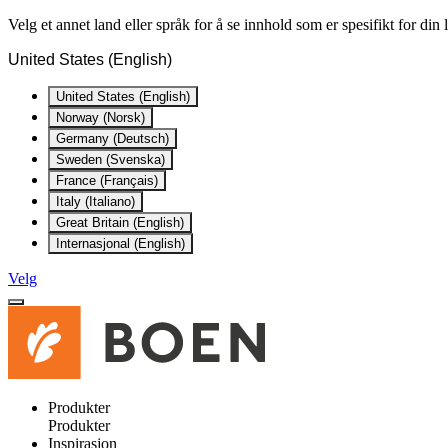
Velg et annet land eller språk for å se innhold som er spesifikt for din
United States (English)
United States (English)
Norway (Norsk)
Germany (Deutsch)
Sweden (Svenska)
France (Français)
Italy (Italiano)
Great Britain (English)
Internasjonal (English)
Velg
Produkter
Produkter
Inspirasjon