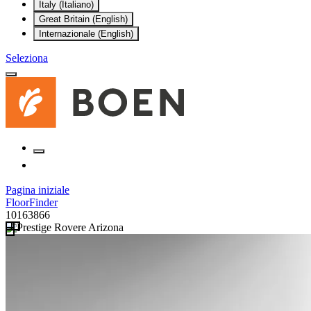
Italy (Italiano)
Great Britain (English)
Internazionale (English)
Seleziona
Pagina iniziale
FloorFinder
10163866