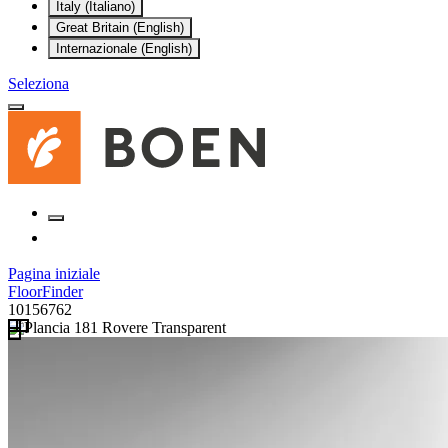
Italy (Italiano)
Great Britain (English)
Internazionale (English)
Seleziona
Pagina iniziale
FloorFinder
10156762