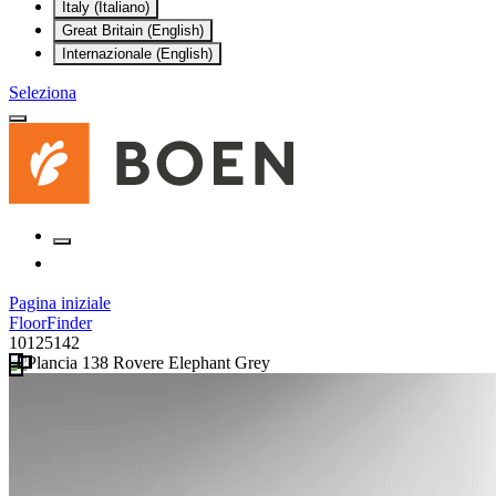
Italy (Italiano)
Great Britain (English)
Internazionale (English)
Seleziona
Pagina iniziale
FloorFinder
10125142