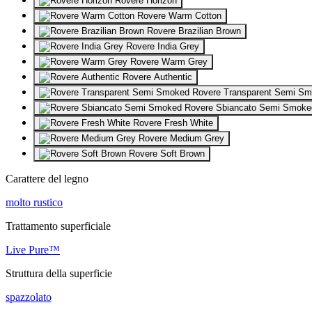
Rovere Horizon
Rovere Warm Cotton
Rovere Brazilian Brown
Rovere India Grey
Rovere Warm Grey
Rovere Authentic
Rovere Transparent Semi S
Rovere Sbiancato Semi Smoke
Rovere Fresh White
Rovere Medium Grey
Rovere Soft Brown
Carattere del legno
molto rustico
Trattamento superficiale
Live Pure™
Struttura della superficie
spazzolato