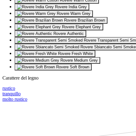
Rovere Warm Cotton
Rovere India Grey
Rovere Warm Grey
Rovere Brazilian Brown
Rovere Elephant Grey
Rovere Authentic
Rovere Transparent Semi S
Rovere Sbiancato Semi Smoke
Rovere Fresh White
Rovere Medium Grey
Rovere Soft Brown
Carattere del legno
rustico
tranquillo
molto rustico