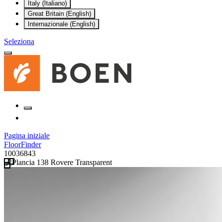
Italy (Italiano)
Great Britain (English)
Internazionale (English)
Seleziona
Pagina iniziale
FloorFinder
10036843