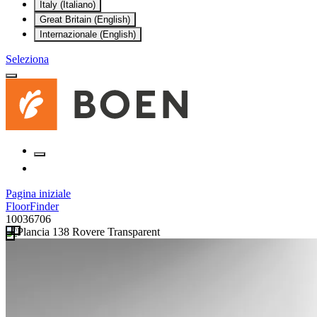
Italy (Italiano)
Great Britain (English)
Internazionale (English)
Seleziona
Pagina iniziale
FloorFinder
10036706