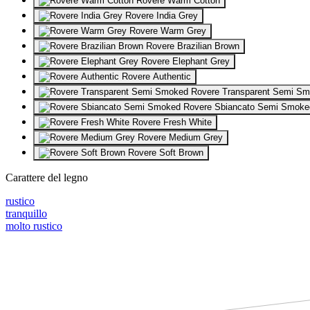
Rovere Warm Cotton
Rovere India Grey
Rovere Warm Grey
Rovere Brazilian Brown
Rovere Elephant Grey
Rovere Authentic
Rovere Transparent Semi S
Rovere Sbiancato Semi Smoke
Rovere Fresh White
Rovere Medium Grey
Rovere Soft Brown
Carattere del legno
rustico
tranquillo
molto rustico