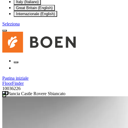
Italy (Italiano)
Great Britain (English)
Internazionale (English)
Seleziona
Pagina iniziale
FloorFinder
10036226