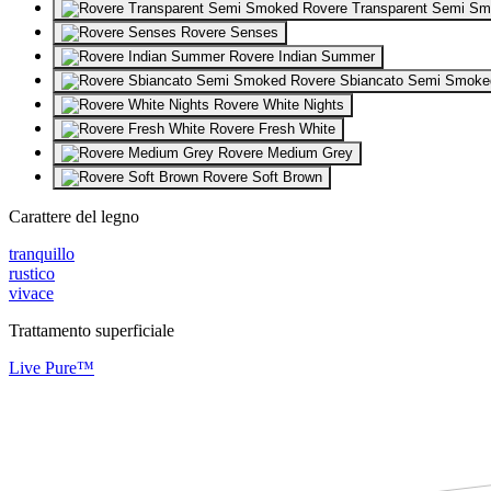
Rovere Transparent Semi S
Rovere Senses
Rovere Indian Summer
Rovere Sbiancato Semi Smoke
Rovere White Nights
Rovere Fresh White
Rovere Medium Grey
Rovere Soft Brown
Carattere del legno
tranquillo
rustico
vivace
Trattamento superficiale
Live Pure™