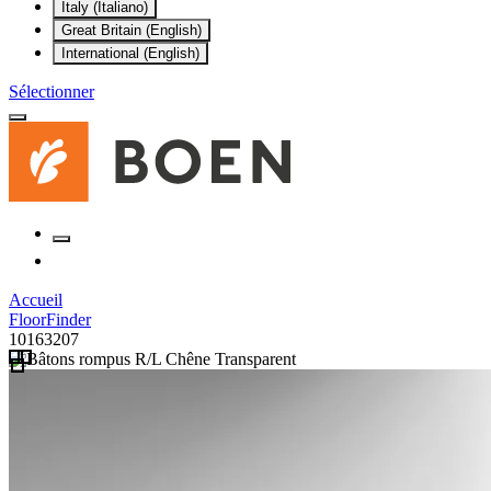
Italy (Italiano)
Great Britain (English)
International (English)
Sélectionner
Accueil
FloorFinder
10163207