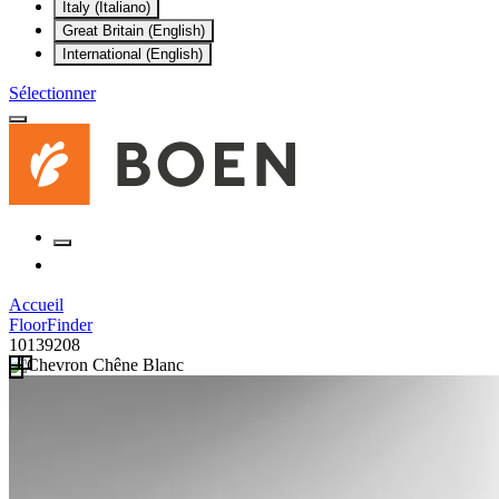
Italy (Italiano)
Great Britain (English)
International (English)
Sélectionner
Accueil
FloorFinder
10139208