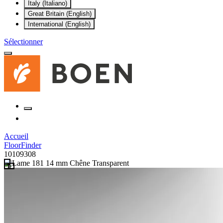
Italy (Italiano)
Great Britain (English)
International (English)
Sélectionner
Accueil
FloorFinder
10109308