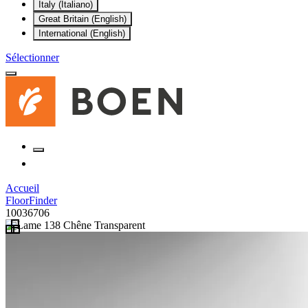
Italy (Italiano)
Great Britain (English)
International (English)
Sélectionner
Accueil
FloorFinder
10036706