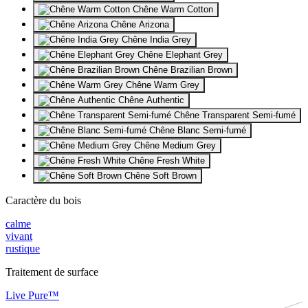
Chêne Warm Cotton
Chêne Arizona
Chêne India Grey
Chêne Elephant Grey
Chêne Brazilian Brown
Chêne Warm Grey
Chêne Authentic
Chêne Transparent Semi-fumé
Chêne Blanc Semi-fumé
Chêne Medium Grey
Chêne Fresh White
Chêne Soft Brown
Caractère du bois
calme
vivant
rustique
Traitement de surface
Live Pure™