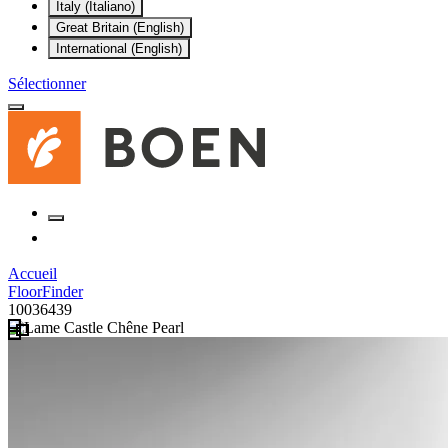
Italy (Italiano)
Great Britain (English)
International (English)
Sélectionner
Accueil
FloorFinder
10036439