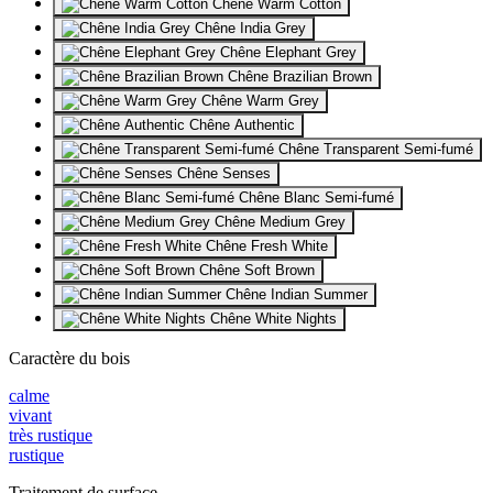
Chêne Warm Cotton
Chêne India Grey
Chêne Elephant Grey
Chêne Brazilian Brown
Chêne Warm Grey
Chêne Authentic
Chêne Transparent Semi-fumé
Chêne Senses
Chêne Blanc Semi-fumé
Chêne Medium Grey
Chêne Fresh White
Chêne Soft Brown
Chêne Indian Summer
Chêne White Nights
Caractère du bois
calme
vivant
très rustique
rustique
Traitement de surface