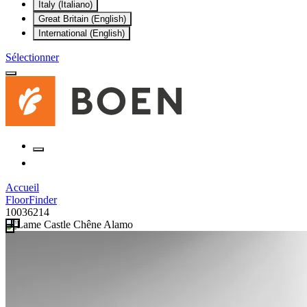
Italy (Italiano)
Great Britain (English)
International (English)
Sélectionner
Accueil
FloorFinder
10036214