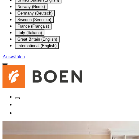
United States (English)
Norway (Norsk)
Germany (Deutsch)
Sweden (Svenska)
France (Français)
Italy (Italiano)
Great Britain (English)
International (English)
Auswählen