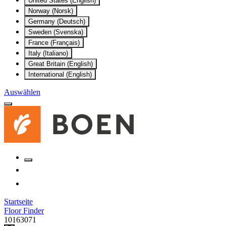
United States (English)
Norway (Norsk)
Germany (Deutsch)
Sweden (Svenska)
France (Français)
Italy (Italiano)
Great Britain (English)
International (English)
Auswählen
Startseite
Floor Finder
10163071