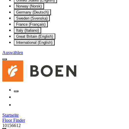
United States (English)
Norway (Norsk)
Germany (Deutsch)
Sweden (Svenska)
France (Français)
Italy (Italiano)
Great Britain (English)
International (English)
Auswählen
Startseite
Floor Finder
10156612