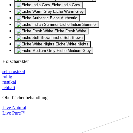
Eiche India Grey
Eiche Warm Grey
Eiche Authentic
Eiche Indian Summer
Eiche Fresh White
Eiche Soft Brown
Eiche White Nights
Eiche Medium Grey
Holzcharakter
sehr rustikal
ruhig
rustikal
lebhaft
Oberflächenbehandlung
Live Natural
Live Pure™