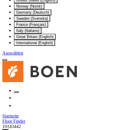
United States (English)
Norway (Norsk)
Germany (Deutsch)
Sweden (Svenska)
France (Français)
Italy (Italiano)
Great Britain (English)
International (English)
Auswählen
Startseite
Floor Finder
10143442