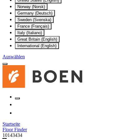
United States (English)
Norway (Norsk)
Germany (Deutsch)
Sweden (Svenska)
France (Français)
Italy (Italiano)
Great Britain (English)
International (English)
Auswählen
Startseite
Floor Finder
10143434