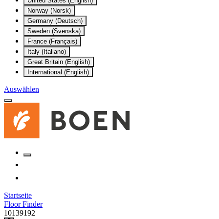
United States (English)
Norway (Norsk)
Germany (Deutsch)
Sweden (Svenska)
France (Français)
Italy (Italiano)
Great Britain (English)
International (English)
Auswählen
Startseite
Floor Finder
10139192