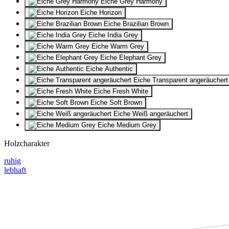
Eiche Grey Harmony
Eiche Horizon
Eiche Brazilian Brown
Eiche India Grey
Eiche Warm Grey
Eiche Elephant Grey
Eiche Authentic
Eiche Transparent angeräuchert
Eiche Fresh White
Eiche Soft Brown
Eiche Weiß angeräuchert
Eiche Medium Grey
Holzcharakter
ruhig
lebhaft