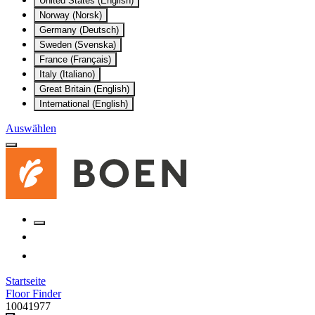
United States (English)
Norway (Norsk)
Germany (Deutsch)
Sweden (Svenska)
France (Français)
Italy (Italiano)
Great Britain (English)
International (English)
Auswählen
Startseite
Floor Finder
10041977