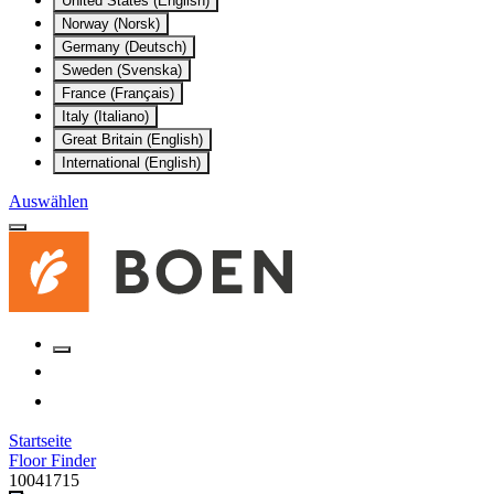
United States (English)
Norway (Norsk)
Germany (Deutsch)
Sweden (Svenska)
France (Français)
Italy (Italiano)
Great Britain (English)
International (English)
Auswählen
Startseite
Floor Finder
10041715