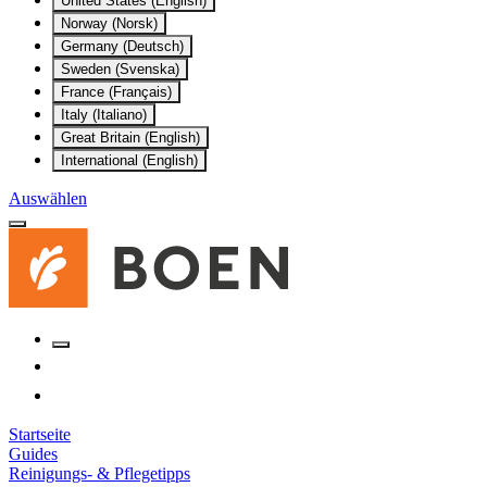
United States (English)
Norway (Norsk)
Germany (Deutsch)
Sweden (Svenska)
France (Français)
Italy (Italiano)
Great Britain (English)
International (English)
Auswählen
Startseite
Guides
Reinigungs- & Pflegetipps