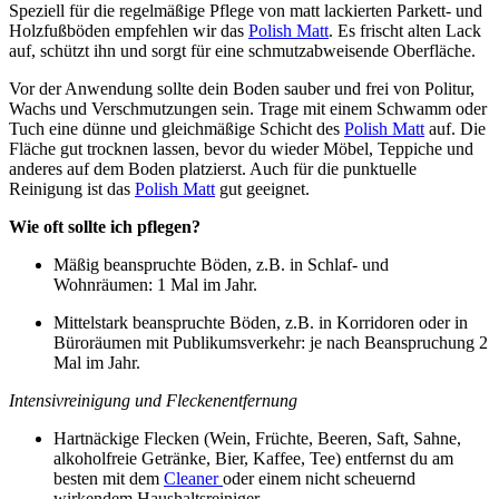
Speziell für die regelmäßige Pflege von matt lackierten Parkett- und
Holzfußböden empfehlen wir das
Polish Matt
. Es frischt alten Lack
auf, schützt ihn und sorgt für eine schmutzabweisende Oberfläche.
Vor der Anwendung sollte dein Boden sauber und frei von Politur,
Wachs und Verschmutzungen sein. Trage mit einem Schwamm oder
Tuch eine dünne und gleichmäßige Schicht des
Polish Matt
auf. Die
Fläche gut trocknen lassen, bevor du wieder Möbel, Teppiche und
anderes auf dem Boden platzierst. Auch für die punktuelle
Reinigung ist das
Polish Matt
gut geeignet.
Wie oft sollte ich pflegen?
Mäßig beanspruchte Böden, z.B. in Schlaf- und
Wohnräumen: 1 Mal im Jahr.
Mittelstark beanspruchte Böden, z.B. in Korridoren oder in
Büroräumen mit Publikumsverkehr: je nach Beanspruchung 2
Mal im Jahr.
Intensivreinigung und Fleckenentfernung
Hartnäckige Flecken (Wein, Früchte, Beeren, Saft, Sahne,
alkoholfreie Getränke, Bier, Kaffee, Tee) entfernst du am
besten mit dem
Cleaner
oder einem nicht scheuernd
wirkendem Haushaltsreiniger.